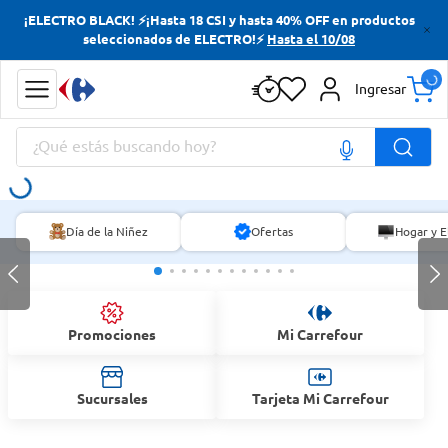
¡ELECTRO BLACK! ⚡¡Hasta 18 CSI y hasta 40% OFF en productos
Términos más buscados
seleccionados de ELECTRO!⚡
Hasta el 10/08
Yerba
Ingresar
Cerveza
¿Qué estás buscando hoy?
Doves
Papas Fritas
Términos más buscados
Día de la Niñez
Ofertas
Hogar y E
Yerba
Cerveza
Doves
Promociones
Mi Carrefour
Papas Fritas
Sucursales
Tarjeta Mi Carrefour